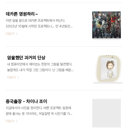
데카론 영원하리~
이번 달을 끝으로 데카론 프로젝트에서 떠난다.
2002년 10월에 시작된 프로젝트니... 만 4년동안
해왔던 셈이다. 돌이켜 보면, 참으로 우여곡절 끝에
더보기
여기까지 온것 같다. 이 자리를 빌어 데카론과 함께
했던 모든 개발자들에게 감사의 마음를 전한다. 그들
의 헌신적인 노력과 지치지 않는 열정이 없었다면, 데
카론은 빛을 보지 못했을 것이라고... "당신들이 최고
암울했던 과거의 단상
의 개발자입니다."
내 컴퓨터안에서 재미있는 한장의 그림을 발견했다.
놀랍게도 내가 직접 그린 그림이다. 난 그림을 배운적
이 없다. 당연히 엄청 못 그린다. 과거 암울했던 시
더보기
절... 한 동안 방황을 했던 시기에... 거울에 비친 나의
모습을 보고, 한심하다고 생각해 그린 그림이다. 재미
있다. 그땐 힘들었는데, 지금은 웃음부터 나온다. 그
시절은 나에게 쓴약과도 같았다.
중국출장 - 차이나 조이
지금에서야 사진을 정리한다. 바쁜 프로젝트 일정때
문에 출사는 못 가더라도, 어딜갈땐 꼭 사진기를 가져
갔다. 뭐라도 찍자는 생각이었는데, 분량을 보니 꽤나
더보기
찍었다. 아쉬운건 당시의 '마음의 여유' 만큼, 건질 사