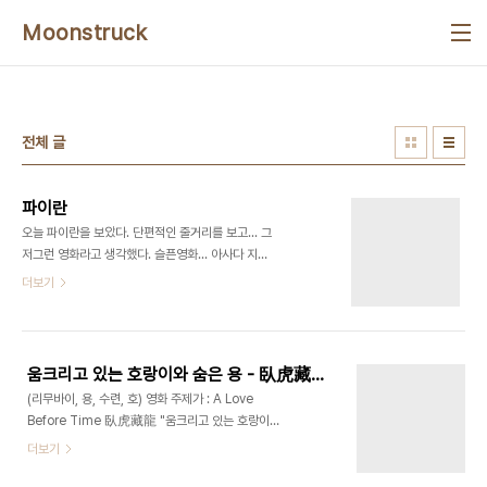
본문 바로가기
Moonstruck
전체 글
파이란
오늘 파이란을 보았다. 단편적인 줄거리를 보고... 그
저그런 영화라고 생각했다. 슬픈영화... 아사다 지
로... 러브레터... 영화 시작전 내가 알고 있던 파이란
더보기
이다. 영화가 시작되고... 스크린에서 거친 욕설들이
난무할땐 눈살은 찌푸러지고 보기가 부담스러웠다.
이강재는 3류 인생... 추한 모습의 양아치에 불과했
다. 인간 쓰레기... 시간이 지날수록... 이강재란 캐릭
움크리고 있는 호랑이와 숨은 용 - 臥虎藏龍
터에 매료되었다. 아니... 이해하게 되었다. 그가 내뱉
(리무바이, 용, 수련, 호) 영화 주제가 : A Love
은 욕설은 마치 추한 현실에 대한 저항으로 느껴졌다.
Before Time 臥虎藏龍 "움크리고 있는 호랑이와
파이란... 단 한번도 만나지 않았던 이강재를... 친절
숨은 용" 하지만 그 뜻은... "영웅과 전설은 보이지 않
더보기
하기때문에... 아내로 받아주었기때문에... 사랑한다
는 곳에 숨어있다." 라는 고대 중국인의 속담이다. 자
는 그녀의 말이 자연스레 가슴에 와닿았다. 파이란에
신의 존재를 감추느라 사랑을 표현하지 못하는 리무