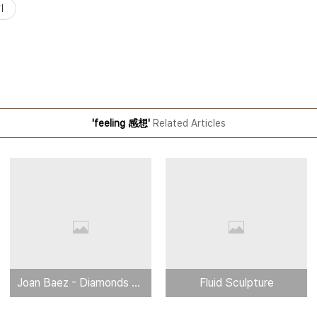
기
'feeling 感想'
Related Articles
Joan Baez - Diamonds and Rust (original)
Fluid Sculpture