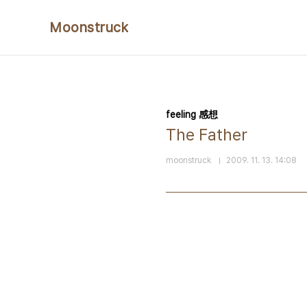
본문 바로가기
Moonstruck
feeling 感想
The Father
moonstruck
2009. 11. 13. 14:08