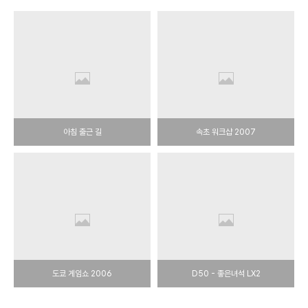
아침 출근 길
속초 워크샵 2007
도쿄 게임쇼 2006
D50 - 좋은녀석 LX2