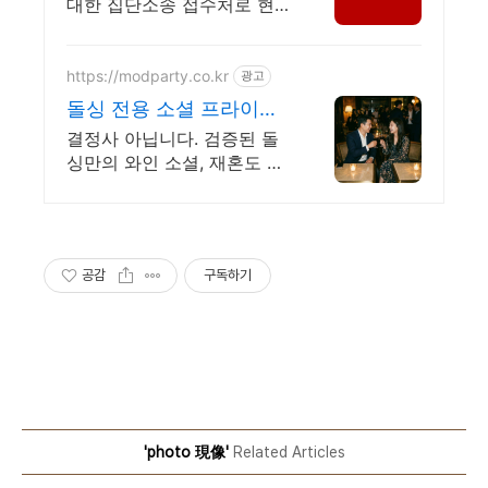
대한 집단소송 접수처로 현
재 방문, 전화상담 진행중
https://modparty.co.kr
광고
돌싱 전용 소셜 프라이빗
파티 통대관으로 프라이
결정사 아닙니다. 검증된 돌
빗한 파티
싱만의 와인 소셜, 재혼도 연
애도 자유. 3주,단 1번 1번 참
여로, 10명 이상의 검증된 이
성을 만나보세요. 걱정NO 전
원돌싱만 참여
공감
구독하기
'photo 現像'
Related Articles