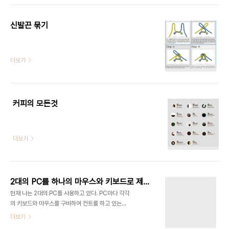
라. -버바라 월터스.
KSXX0005 ' Chinju = KSXX0055 '
Cholwon = KSXX0033 ' Chonju =
신발끈 묶기
KSXX0047 ' Chunchon = KSXX0035 '
Chungmu = KSXX0051 ' Chupungnyong =
KSXX0044 ' Haenam = KSXX0008 '
더보기
Inch'on = KSXX0009 ' Iri = KSXX0010 '
Kangnung = KSXX0011 ' Kimch'on ..
커피의 모든것
더보기
2대의 PC를 하나의 마우스와 키보드로 제어하기
현재 나는 2대의 PC를 사용하고 있다. PC마다 각각
의 키보드와 마우스를 구비하여 컨트롤 하고 있는데,
책상도 복잡해 지고 인터페이스를 바꾸때 육체적으
더보기
로 번거롭고 종종 실수를 한다. " 하나의 마우스와 키