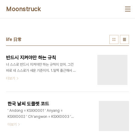
본문 바로가기
Moonstruck
life 日常
반드시 지켜야만 하는 규칙
너 스스로 반드시 지켜야만 하는 규칙이 있어. 그건
바로 네 스스로가 세운 기준이지. 1.일찍 출근해서 늦
게 퇴근하라. 2.우는 소리 하지 마라. 3.다른 사람을
더보기
비난하지 마라. 4.가능한 한 불평하지 마라. 5.정말
큰 문제에 대해서만 싸워라. 6.지금 네가 깔아뭉개고
있는 사람이 내일은 네 상사가 될 수 있음을 명심하
라. 7.'일'과 '커리어' 사이에는 차이가 있다는 것을,
한국 날씨 도클렛 코드
종종 커리어를 위해서 희생해야 할 때가 있음을 명심
' Andong = KSXX0001 ' Anyang =
하라. 8.자기만의 삶을 찾아라. 9.친구를 소중히 여
KSXX0002 ' Ch'angwon = KSXX0003 '
겨라. 특히 네가 더 이상 성공한 사람이 아닐 경우에
Ch'onan = KSXX0006 ' Ch'ungju =
더보기
도 널 소중히 여겨줄 친구를. 10.실패에서 네가 뭔가
KSXX0007 ' Cheju = KSXX0004 ' Cheju
배운다면, 결국 성공으로 이어질 수 있음을 잊지 마
Upper/Radar = KSXX0053 ' Chinhae =