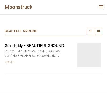
본문 바로가기
Moonstruck
BEAUTIFUL GROUND
Grandaddy - BEAUTIFUL GROUND
넌 말했지... 내가 만취된 상태로 깬다고, 그것도 공원
에서 혼자서 난 널 거짓말쟁이라고 말했지... 하지만
너가 옳아 에어콘과 TV가 있는 세상, 2만달러, 은행
더보기
으로 걸어가... 전날밤 술기운이 가시지 않은채, 술집
바닥을 뚤어져라 본다. 고등학교 시절 결혼 반지, 집
열쇠는 현관매트 밑에 여기있는 모든 집들 가운데, 그
러나 모텔은 없어 나는 그것을 부르려 하지... 벡 처럼
웃기지 하지만 그것은 내 기분을 다운시켜 땅보다 더
낮게... 아름다운 땅... 아름다운 땅... Aparently
before jed left us He wrote some poems
Wrote them for no one I guess i'll show
them Here's one of jed's poems You said