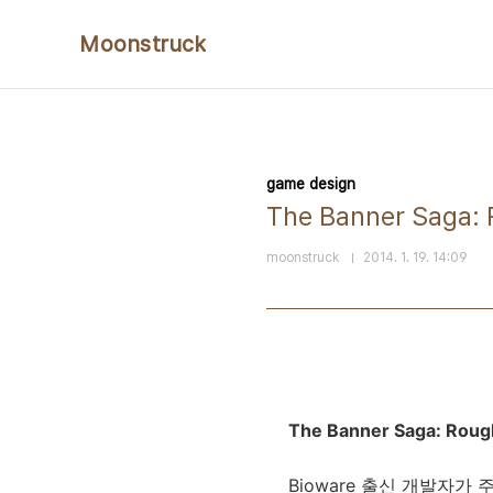
본문 바로가기
Moonstruck
game design
The Banner Saga: 
moonstruck
2014. 1. 19. 14:09
The Banner Saga: Rough
Bioware 출신 개발자가 