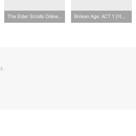
The Elder Scrolls Online - The Arrival Cinematic Trailer
Broken Age. ACT 1 (어드벤쳐)
다.