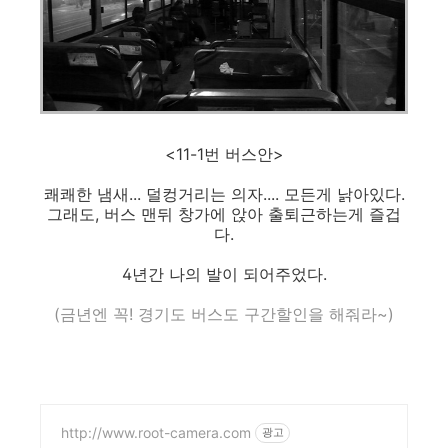
<11-1번 버스안>
쾌쾌한 냄새... 덜컹거리는 의자.... 모든게 낡아있다.
그래도, 버스 맨뒤 창가에 앉아 출퇴근하는게 즐겁
다.
4년간 나의 발이 되어주었다.
(금년엔 꼭! 경기도 버스도 구간할인을 해줘라~)
http://www.root-camera.com
광고