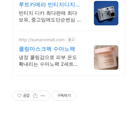
루트카메라 빈티지디지털
카메라 빈티지 디카 디지
빈티지 디카 최댜판매 최댜
털카메라
보유, 중고임에도단순변심 환
불가능, 1개월무상A/S 누적
리뷰수 2000건 이상, 회원가
입 시 적립금 5,000원
http://sumanomall.com
광고
쿨링마스크팩 수마노팩
냉장 쿨링감으로 피부 온도
확내리는 수마노팩 2세트사
면 클렌져 2개가 공짜 쿨링
진정 앰플패드 마스크팩 여
름용 고보습 민감성 진정팩
공감
구독하기