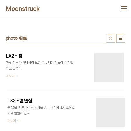
본문 바로가기
Moonstruck
photo 現像
LX2 - 창
하루 하루가 채바퀴라 느낄 때... 나는 이곳에 갇혀있
다고 느낀다.
더보기
LX2 - 흡연실
수 많은 이야기가 오고 가는 곳... 그래서 혼자있으면
더욱 쓸쓸해 진다.
더보기