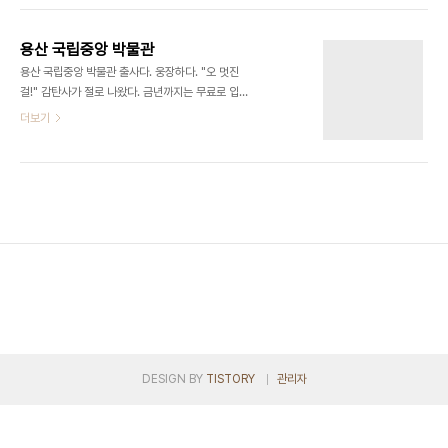
용산 국립중앙 박물관
용산 국립중앙 박물관 출사다. 웅장하다. "오 멋진
걸!" 감탄사가 절로 나왔다. 금년까지는 무료로 입장
이 가능하다. 박물관 옆은 인공호수가 있다. 가보고
더보기
싶다는 생각은 잠시뿐... 너무 추워 곧바로 박물관으
로 향했다. 현대적인 디자인의 박물관 입구다. 한걸음
에 달려간 박물관 3층 복도다. 맨 먼저 이곳에서 아
래를 내려다 보고 싶었다. ㅎㅎ ... 기획팀 승균씨...
카메라만 들이데면 꼭 저런포즈를 취한다. 뷁 ... ... ...
이렇게 멋있을 수가... 대한민국 만세!!! 다큐멘터리
'도자기'에서 인상깊게 봤던 백자다. 직접보니 눈물이
나올뻔 했다. 반쯤 관람한것 같다. 하루만에 모두 보
기엔 규모가 크다. ... ... 어느세 밤이 되었다. 남산타
워가 보인다. 춥다... 고마 가자! 여기까지다.
DESIGN BY
TISTORY
관리자